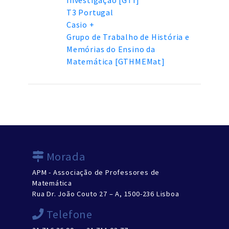
Investigação [GTI]
T3 Portugal
Casio +
Grupo de Trabalho de História e
Memórias do Ensino da
Matemática [GTHMEMat]
Morada
APM - Associação de Professores de
Matemática
Rua Dr. João Couto 27 – A, 1500-236 Lisboa
Telefone