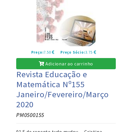
Preço:
7.50
Preço Sócio:
3.75
Adicionar ao carrinho
Revista Educação e
Matemática Nº155
Janeiro/Fevereiro/Março
2020
PM0500155
01 E de repente tudo mudou… Cristina