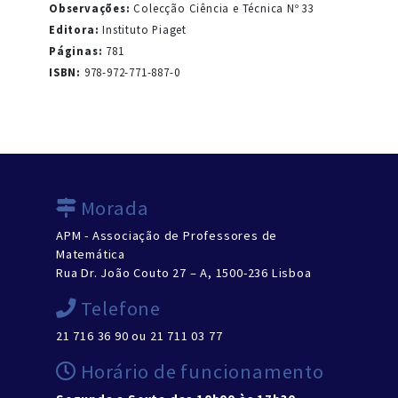
Observações:
Colecção Ciência e Técnica Nº 33
Editora:
Instituto Piaget
Páginas:
781
ISBN:
978-972-771-887-0
Morada
APM - Associação de Professores de
Matemática
Rua Dr. João Couto 27 – A, 1500-236 Lisboa
Telefone
21 716 36 90 ou 21 711 03 77
Horário de funcionamento