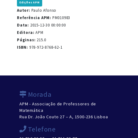
Edições APM
Autor:
Paulo Afonso
Referência APM:
PM010983
Data:
2015-12-30 00:00:00
Editora:
APM
Páginas:
215.0
ISBN:
978-972-8768-62-1
Morada
APM - Associação de Professores de
Matemática
Rua Dr. João Couto 27 – A, 1500-236 Lisboa
Telefone