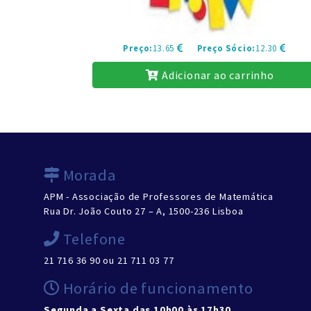
Preço:
13.65
Preço Sócio:
12.30
Adicionar ao carrinho
Morada
APM - Associação de Professores de Matemática
Rua Dr. João Couto 27 – A, 1500-236 Lisboa
Telefone
21 716 36 90 ou 21 711 03 77
Horário de funcionamento
Segunda a Sexta das 10h00 às 17h30