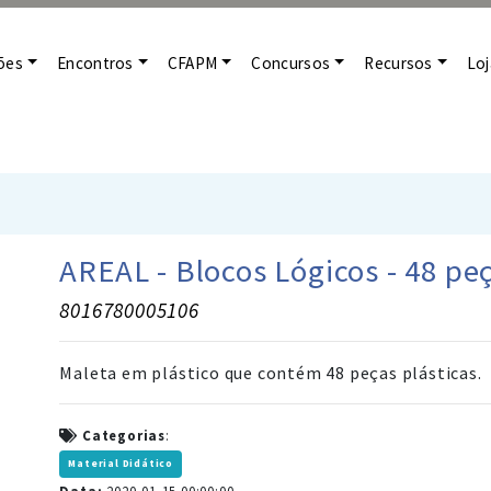
ões
Encontros
CFAPM
Concursos
Recursos
Loj
AREAL - Blocos Lógicos - 48 pe
8016780005106
Maleta em plástico que contém 48 peças plásticas.
Categorias
:
Material Didático