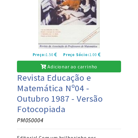
Preço:
1.50
Preço Sócio:
1.00
Adicionar ao carrinho
Revista Educação e
Matemática Nº04 -
Outubro 1987 - Versão
Fotocopiada
PM050004
Editorial Com um brilhozinho nos