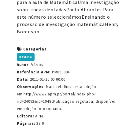
para a aula de MatemáticaUma investigação
sobre rodas dentadasPaulo Abrantes Para
este número seleccionámosEnsinando o
processo de investigação matemáticaHenry
Borenson
Categorias
:
Revista
Autor:
Vários
Referência APM:
PM050004
Data:
2011-01-10 00:00:00
Observações:
Mais detalhes desta edição
em:http://www2.apm.pt/portal/index.php?
rid=24092&id=19480Publicação esgotada, disponível
em edição fotocopiada.
Editora:
APM
Páginas:
38.0