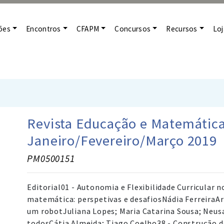
ões
Encontros
CFAPM
Concursos
Recursos
Loj
Revista Educação e Matemática
Janeiro/Fevereiro/Março 2019
PM0500151
Editorial01 - Autonomia e Flexibilidade Curricular
matemática: perspetivas e desafiosNádia FerreiraA
um robotJuliana Lopes; Maria Catarina Sousa; Neusa
todosCátia Almeida; Tiago Coelho38 - Construção 