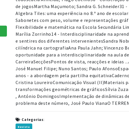
de jogosMartha Maçumoto; Sandra G. Schneider31 - 
Algebra Tiles: uma experiência no 8.º ano de escolar
Sabonetes com peso, volume e representações gráfi
Flexibilidade e matemática na Escola Secundária Li
Marília Zorrinho14 - Interdisciplinaridade na apre
e sentires dos diferentes intervenientesSandra No
cilíndrica na cartografiaAna Paula Jahn; Vincenzo 
oportunidade para a interdisciplinaridade na aula
CarreiraSecçõesPontos de vista, reacções e ideias .
José Manuel Filipe; Nuno Santos; Paulo AfonsoEsp
anos - a abordagem pela partilha equitativaCader
Cristina LoureiroComunicação Visual (II)Materiais 
transformações geométricas de gráficosSílvia Zuz
, António DomingosImplementação de dinâmicas d
problema deste número, José Paulo VianaO TERRE
Categorias
:
Revista