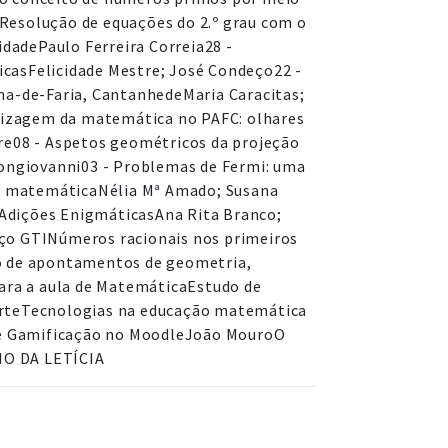
Resolução de equações do 2.º grau com o
idadePaulo Ferreira Correia28 -
casFelicidade Mestre; José Condeço22 -
ma-de-Faria, CantanhedeMaria Caracitas;
ndizagem da matemática no PAFC: olhares
bre08 - Aspetos geométricos da projeção
Bongiovanni03 - Problemas de Fermi: uma
 de matemáticaNélia Mª Amado; Susana
..Adições EnigmáticasAna Rita Branco;
aço GTINúmeros racionais nos primeiros
no de apontamentos de geometria,
para a aula de MatemáticaEstudo de
arteTecnologias na educação matemática
e Gamificação no MoodleJoão MouroO
NO DA LETÍCIA