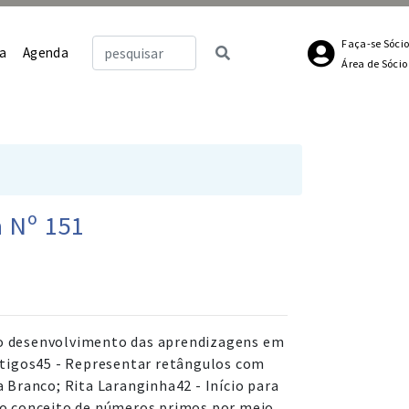
Faça-se Sóci
a
Agenda
Área de Sócio
 Nº 151
 no desenvolvimento das aprendizagens em
rtigos45 - Representar retângulos com
 Branco; Rita Laranginha42 - Início para
do conceito de números primos por meio