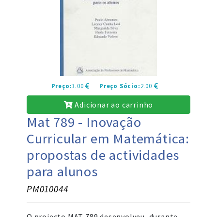
Preço:
3.00
Preço Sócio:
2.00
Adicionar ao carrinho
Mat 789 - Inovação
Curricular em Matemática:
propostas de actividades
para alunos
PM010044
O projecto MAT 789 desenvolveu, durante