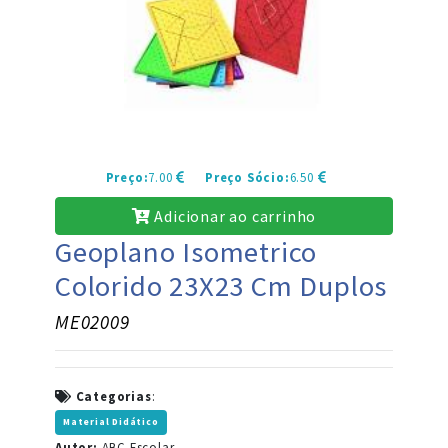
Preço:
7.00
Preço Sócio:
6.50
Adicionar ao carrinho
Geoplano Isometrico
Colorido 23X23 Cm Duplos
ME02009
Categorias
:
Material Didático
Autor:
ABC Escolar