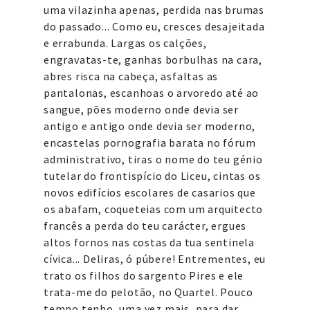
uma vilazinha apenas, perdida nas brumas
do passado... Como eu, cresces desajeitada
e errabunda. Largas os calções,
engravatas-te, ganhas borbulhas na cara,
abres risca na cabeça, asfaltas as
pantalonas, escanhoas o arvoredo até ao
sangue, pões moderno onde devia ser
antigo e antigo onde devia ser moderno,
encastelas pornografia barata no fórum
administrativo, tiras o nome do teu génio
tutelar do frontispício do Liceu, cintas os
novos edifícios escolares de casarios que
os abafam, coqueteias com um arquitecto
francês a perda do teu carácter, ergues
altos fornos nas costas da tua sentinela
cívica... Deliras, ó púbere! Entrementes, eu
trato os filhos do sargento Pires e ele
trata-me do pelotão, no Quartel. Pouco
tempo tenho, uma vez mais, para dar