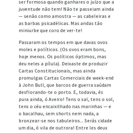
ser formosa quando ganhares o juízo que a
juventude não tem! Não te passeiam ainda
— senão como amostra — as cabeleiras e
as barbas psicadélicas. Mas andas tão
miniurbe que coro de ver-te!
Passaram os tempos em que davas ovos
moles e políticos. (Os ovos eram bons,
hoje menos. Os políticos óptimos, mas
deu neles a pílula). Deixaste de produzir
Cartas Constitucionais, mas ainda
promulgas Cartas Comerciais de week-end
à John Bull, que barcos de guerra saúdam
desflorando-te o porto. E, todavia, és
pura ainda, ó Aveiro! Tens o sal, tens o sol,
tens o céu encaixilhado nas marinhas — e
o bacalhau, sem shorts nem nada, a
bronzear-se nos tabuleiros... Serás cidade
um dia, ó vila de outrora! Entre les deux