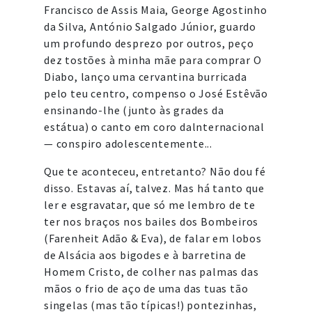
Francisco de Assis Maia, George Agostinho
da Silva, António Salgado Júnior, guardo
um profundo desprezo por outros, peço
dez tostões à minha mãe para comprar O
Diabo, lanço uma cervantina burricada
pelo teu centro, compenso o José Estêvão
ensinando-lhe (junto às grades da
estátua) o canto em coro dalnternacional
— conspiro adolescentemente...
Que te aconteceu, entretanto? Não dou fé
disso. Estavas aí, talvez. Mas há tanto que
ler e esgravatar, que só me lembro de te
ter nos braços nos bailes dos Bombeiros
(Farenheit Adão & Eva), de falar em lobos
de Alsácia aos bigodes e à barretina de
Homem Cristo, de colher nas palmas das
mãos o frio de aço de uma das tuas tão
singelas (mas tão típicas!) pontezinhas,