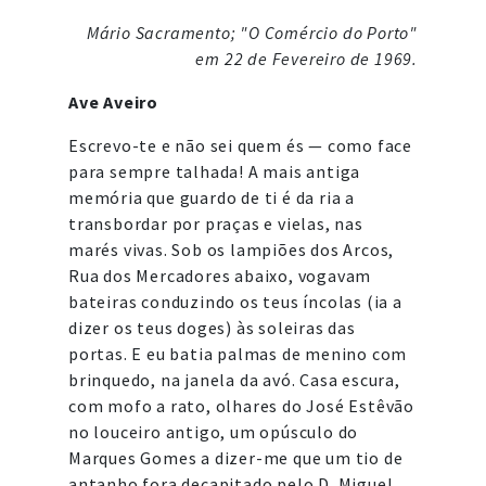
Mário Sacramento; "O Comércio do Porto"
em 22 de Fevereiro de 1969.
Ave Aveiro
Escrevo-te e não sei quem és — como face
para sempre talhada! A mais antiga
memória que guardo de ti é da ria a
transbordar por praças e vielas, nas
marés vivas. Sob os lampiões dos Arcos,
Rua dos Mercadores abaixo, vogavam
bateiras conduzindo os teus íncolas (ia a
dizer os teus doges) às soleiras das
portas. E eu batia palmas de menino com
brinquedo, na janela da avó. Casa escura,
com mofo a rato, olhares do José Estêvão
no louceiro antigo, um opúsculo do
Marques Gomes a dizer-me que um tio de
antanho fora decapitado pelo D. Miguel,