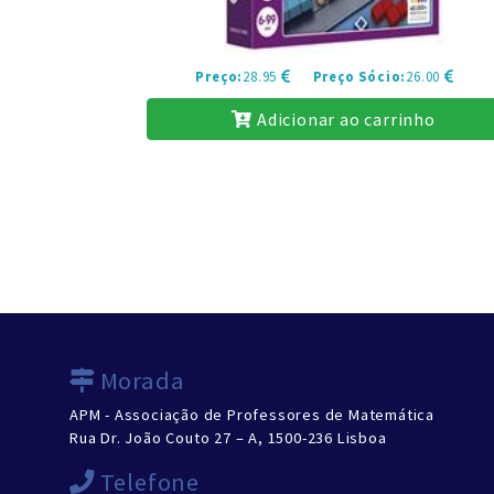
Preço:
28.95
Preço Sócio:
26.00
Adicionar ao carrinho
Morada
APM - Associação de Professores de Matemática
Rua Dr. João Couto 27 – A, 1500-236 Lisboa
Telefone