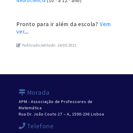
Neurociência
(10.º a 12.º ano)
Pronto para ir além da escola?
Vem
ver
...
Publicado/editado: 24/05/2021
Morada
APM - Associação de Professores de
Matemática
Rua Dr. João Couto 27 – A, 1500-236 Lisboa
Telefone