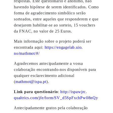
respostas. Este questionário é anónimo, não
havendo hipótese de serem identificados. Como
forma de agradecimento simbólico serão
sorteados, entre aqueles que responderem e que
desejarem habilitar-se ao sorteio, 15 vouchers
da FNAC, no valor de 25 Euros.
Mais informação sobre o projeto poderá ser
encontrada aqui:
https://engagelab.uio.
no/mathmot/#/
Agradecemos antecipadamente a vossa
colaboração encontrando-nos disponíveis para
qualquer esclarecimento adicional
(
mathmot@ispa.pt
).
Link para questionário
:
http://ispawjrc.
qualtrics.com/jfe/form/SV_
d5SpFxchPw08nQy
Antecipadamente gratos pela colaboração