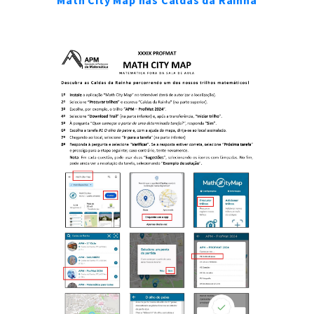
"Math City Map nas Caldas da Rainha"